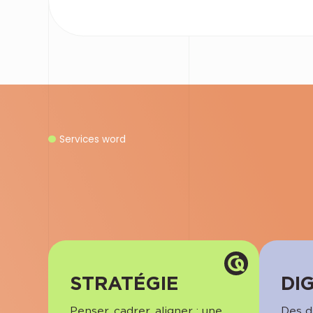
Services word
STRATÉGIE
DI
Penser, cadrer, aligner : une
Des di