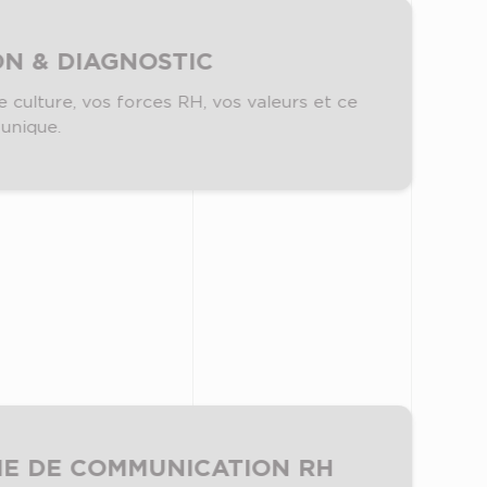
ON & DIAGNOSTIC
e culture, vos forces RH, vos valeurs et ce
 unique.
IE DE COMMUNICATION RH