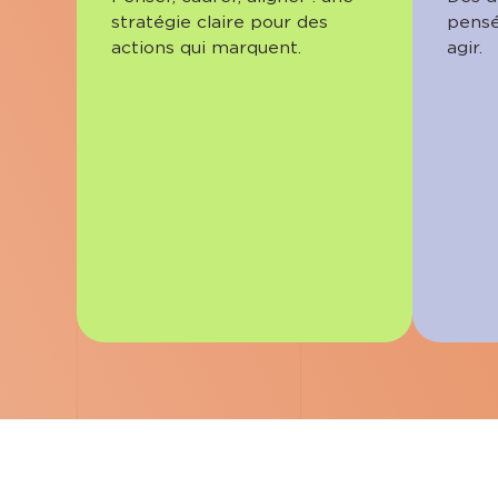
stratégie claire pour des
pensé
actions qui marquent.
agir.