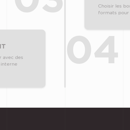
Choisir les b
formats pour 
04
NT
r avec des
 interne