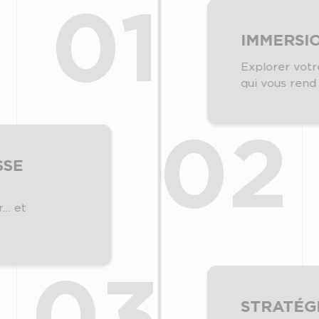
01
IMMERSI
Explorer votr
qui vous rend
02
SSE
r… et
03
STRATÉG